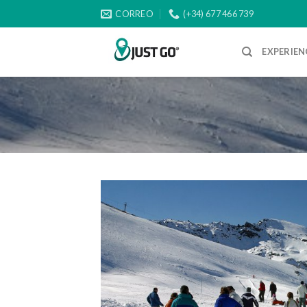
Skip
CORREO
(+34) 677 466 739
to
content
EXPERIEN