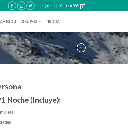
Login
Cart /
0,00
€
0
A – ESQUÍ
GRUPOS
TIENDA
ersona
 /1 Noche (Incluye):
ompleta
idades