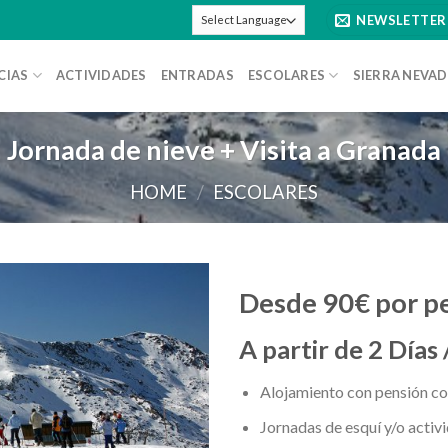
NEWSLETTER
CIAS
ACTIVIDADES
ENTRADAS
ESCOLARES
SIERRA NEVAD
Jornada de nieve + Visita a Granada
HOME
/
ESCOLARES
Desde 90€ por p
A partir de 2 Días
Alojamiento con pensión c
Jornadas de esquí y/o activ