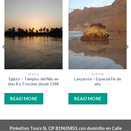
ÁFRICA
EUROPA
Egipto – Templos del Nilo en
Lanzarote – Especial Fin de
días 8 y 7 noches desde 534€
año
READ MORE
READ MORE
Pinkelton Tours SL CIF B19635853, con domicilio en Calle