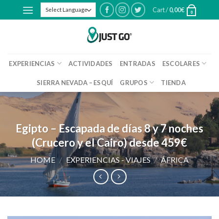
Skip
Cart /
0,00
€
0
to
content
EXPERIENCIAS
ACTIVIDADES
ENTRADAS
ESCOLARES
SIERRA NEVADA – ESQUÍ
GRUPOS
TIENDA
Egipto – Escapada de días 8 y 7 noches
(Crucero y el Cairo) desde 459€
HOME
/
EXPERIENCIAS - VIAJES
/
ÁFRICA